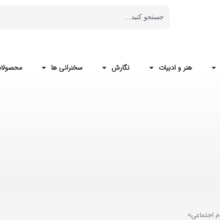
هنر و ادبیات
نگارش
سخنرانی ها
محصولات
م اجتماعی»