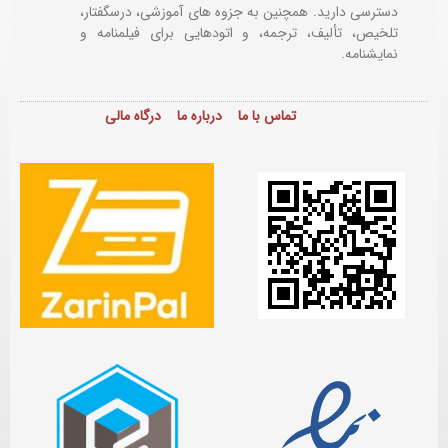
دسترسی دارید. همچنین به جزوه های آموزشی، درسگفتار،
تلخیص، تألیف، ترجمه، و اتودهایی برای
فیلمنامه و
نمایشنامه.
تماس با ما
درباره ما
درگاه مالی