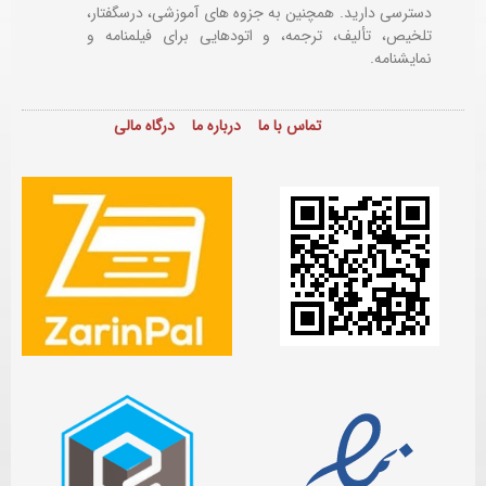
دسترسی دارید. همچنین به جزوه های آموزشی، درسگفتار،
تلخیص، تألیف، ترجمه، و اتودهایی برای
فیلمنامه و
نمایشنامه.
تماس با ما
درباره ما
درگاه مالی