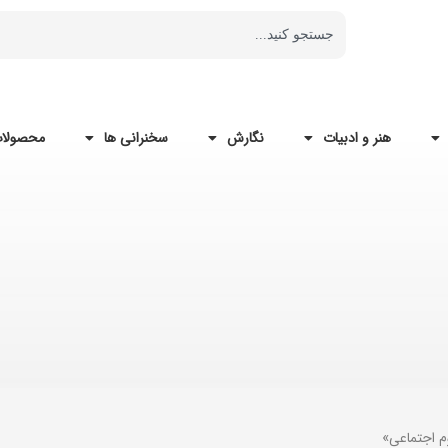
هنر و ادبیات
نگارش
سخنرانی ها
محصولات
م اجتماعی»