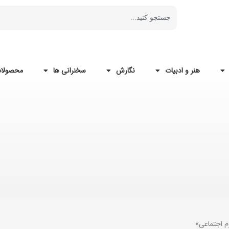
هنر و ادبیات
نگارش
سخنرانی ها
محصولات
م اجتماعی»