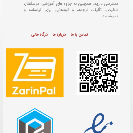
دسترسی دارید. همچنین به جزوه های آموزشی، درسگفتار،
تلخیص، تألیف، ترجمه، و اتودهایی برای
فیلمنامه و
نمایشنامه.
تماس با ما
درباره ما
درگاه مالی