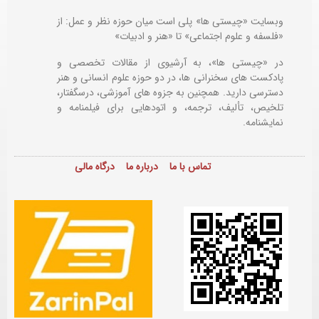
وبسایت «چیستی ها» پلی است میان حوزه نظر و عمل: از
«فلسفه و علوم اجتماعی» تا «هنر و ادبیات»
در «چیستی ها»، به آرشیوی از مقالات تخصصی و
پادکست های سخنرانی ها، در دو حوزه علوم انسانی و هنر
دسترسی دارید. همچنین به جزوه های آموزشی، درسگفتار،
تلخیص، تألیف، ترجمه، و اتودهایی برای
فیلمنامه و
نمایشنامه.
تماس با ما
درباره ما
درگاه مالی