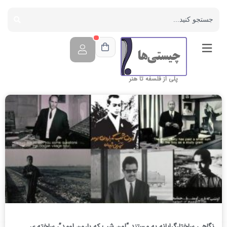
پلی از فلسفه تا هنر
نگاهی ساختارگرایانه به مستندِ “اون شب که بارون اومد”، ساخته ی