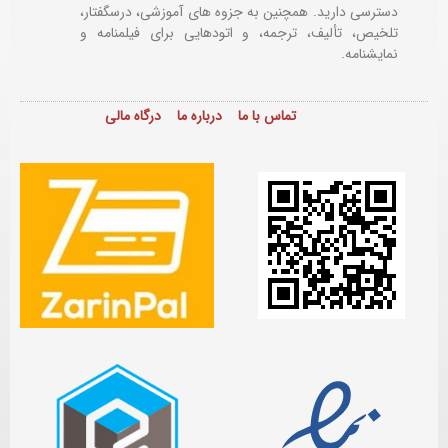
دسترسی دارید. همچنین به جزوه های آموزشی، درسگفتار،
تلخیص، تألیف، ترجمه، و اتودهایی برای
فیلمنامه و
نمایشنامه.
تماس با ما
درباره ما
درگاه مالی