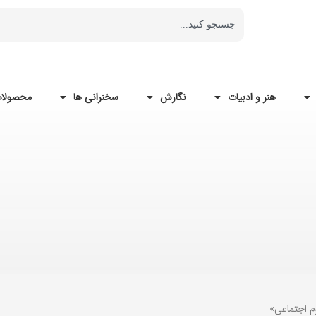
هنر و ادبیات
نگارش
سخنرانی ها
محصولات
م اجتماعی»