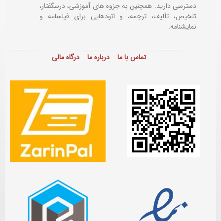
دسترسی دارید. همچنین به جزوه های آموزشی، درسگفتار،
تلخیص، تألیف، ترجمه، و اتودهایی برای
فیلمنامه و
نمایشنامه.
تماس با ما
درباره ما
درگاه مالی