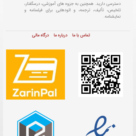
دسترسی دارید. همچنین به جزوه های آموزشی، درسگفتار،
تلخیص، تألیف، ترجمه، و اتودهایی برای
فیلمنامه و
نمایشنامه.
تماس با ما
درباره ما
درگاه مالی