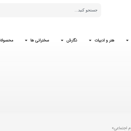
هنر و ادبیات
نگارش
سخنرانی ها
محصولات
م اجتماعی»