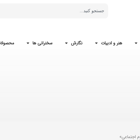
هنر و ادبیات
نگارش
سخنرانی ها
محصولات
م اجتماعی»