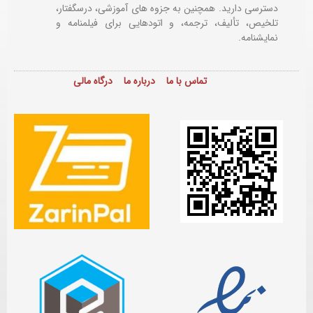
دسترسی دارید. همچنین به جزوه های آموزشی، درسگفتار،
تلخیص، تألیف، ترجمه، و اتودهایی برای
فیلمنامه و
نمایشنامه.
تماس با ما
درباره ما
درگاه مالی