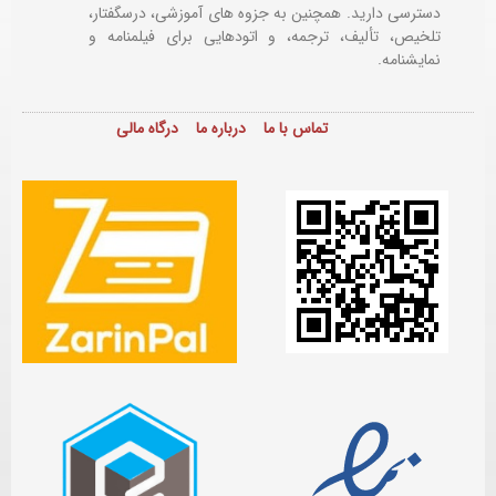
دسترسی دارید. همچنین به جزوه های آموزشی، درسگفتار،
تلخیص، تألیف، ترجمه، و اتودهایی برای
فیلمنامه و
نمایشنامه.
تماس با ما
درباره ما
درگاه مالی