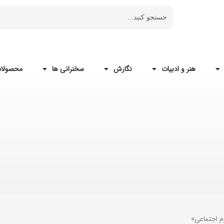
هنر و ادبیات
نگارش
سخنرانی ها
محصولات
م اجتماعی»