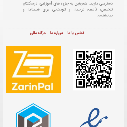
دسترسی دارید. همچنین به جزوه های آموزشی، درسگفتار،
تلخیص، تألیف، ترجمه، و اتودهایی برای
فیلمنامه و
نمایشنامه.
تماس با ما
درباره ما
درگاه مالی