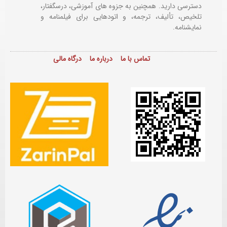
دسترسی دارید. همچنین به جزوه های آموزشی، درسگفتار،
تلخیص، تألیف، ترجمه، و اتودهایی برای
فیلمنامه و
نمایشنامه.
تماس با ما
درباره ما
درگاه مالی