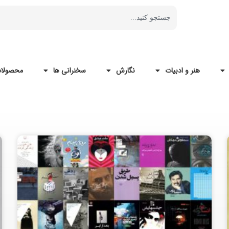
هنر و ادبیات
نگارش
سخنرانی ها
محصولات