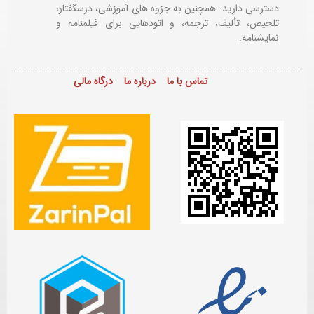
دسترسی دارید. همچنین به جزوه های آموزشی، درسگفتار،
تلخیص، تألیف، ترجمه، و اتودهایی برای
فیلمنامه و
نمایشنامه.
تماس با ما
درباره ما
درگاه مالی