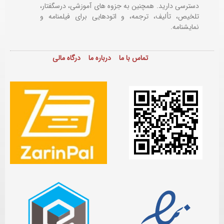
دسترسی دارید. همچنین به جزوه های آموزشی، درسگفتار،
تلخیص، تألیف، ترجمه، و اتودهایی برای
فیلمنامه و
نمایشنامه.
تماس با ما
درباره ما
درگاه مالی