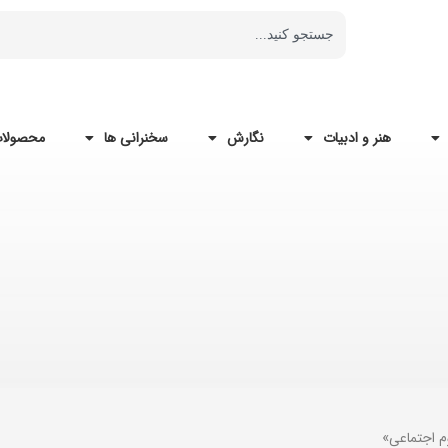
هنر و ادبیات
نگارش
سخنرانی ها
محصولات
م اجتماعی»