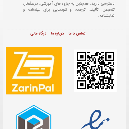
دسترسی دارید. همچنین به جزوه های آموزشی، درسگفتار،
تلخیص، تألیف، ترجمه، و اتودهایی برای
فیلمنامه و
نمایشنامه.
تماس با ما
درباره ما
درگاه مالی