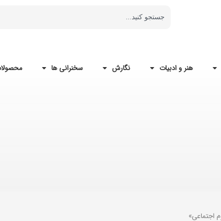
هنر و ادبیات
نگارش
سخنرانی ها
محصولات
م اجتماعی»