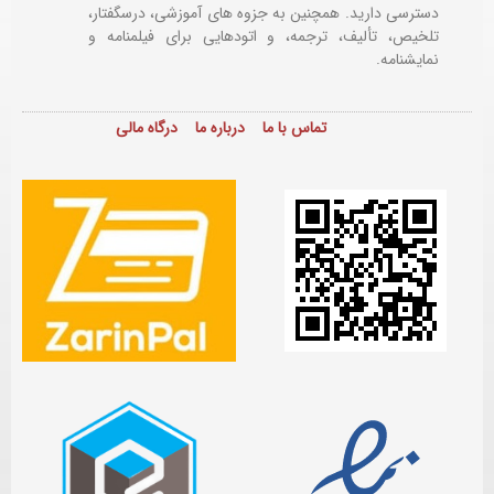
دسترسی دارید. همچنین به جزوه های آموزشی، درسگفتار،
تلخیص، تألیف، ترجمه، و اتودهایی برای
فیلمنامه و
نمایشنامه.
تماس با ما
درباره ما
درگاه مالی