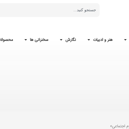
هنر و ادبیات
نگارش
سخنرانی ها
محصولات
م اجتماعی»