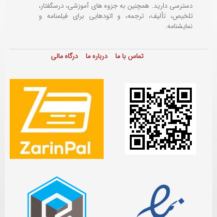
دسترسی دارید. همچنین به جزوه های آموزشی، درسگفتار،
تلخیص، تألیف، ترجمه، و اتودهایی برای
فیلمنامه و
نمایشنامه.
تماس با ما
درباره ما
درگاه مالی