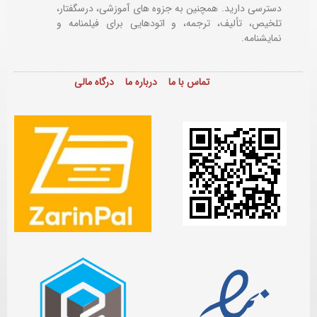
دسترسی دارید. همچنین به جزوه های آموزشی، درسگفتار،
تلخیص، تألیف، ترجمه، و اتودهایی برای
فیلمنامه و
نمایشنامه.
تماس با ما
درباره ما
درگاه مالی