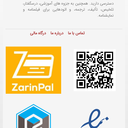
دسترسی دارید. همچنین به جزوه های آموزشی، درسگفتار،
تلخیص، تألیف، ترجمه، و اتودهایی برای
فیلمنامه و
نمایشنامه.
تماس با ما
درباره ما
درگاه مالی