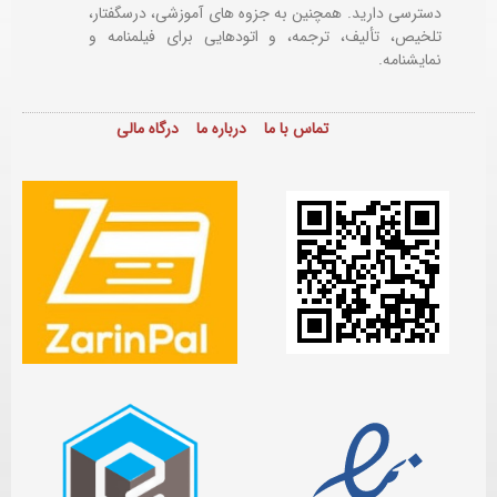
دسترسی دارید. همچنین به جزوه های آموزشی، درسگفتار،
تلخیص، تألیف، ترجمه، و اتودهایی برای
فیلمنامه و
نمایشنامه.
تماس با ما
درباره ما
درگاه مالی