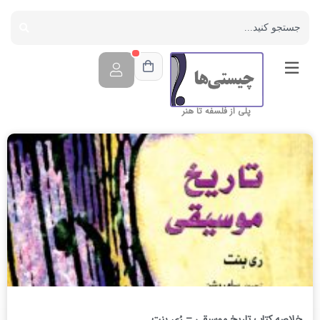
پلی از فلسفه تا هنر
خلاصه کتاب تاریخ موسیقی – رُی بنت