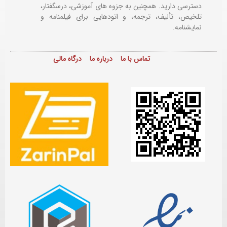
دسترسی دارید. همچنین به جزوه های آموزشی، درسگفتار،
تلخیص، تألیف، ترجمه، و اتودهایی برای
فیلمنامه و
نمایشنامه.
تماس با ما
درباره ما
درگاه مالی