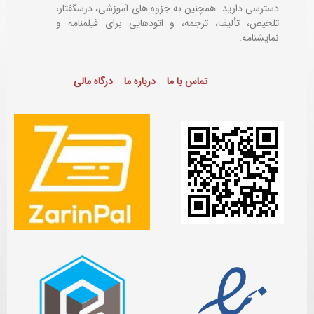
دسترسی دارید. همچنین به جزوه های آموزشی، درسگفتار،
تلخیص، تألیف، ترجمه، و اتودهایی برای
فیلمنامه و
نمایشنامه.
تماس با ما
درباره ما
درگاه مالی