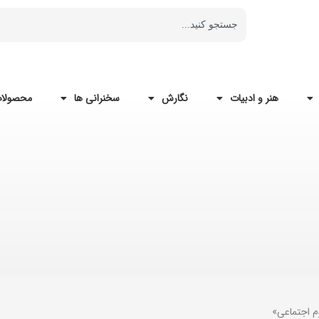
هنر و ادبیات
نگارش
سخنرانی ها
محصولات
م اجتماعی»