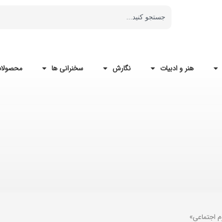
هنر و ادبیات
نگارش
سخنرانی ها
محصولات
م اجتماعی»