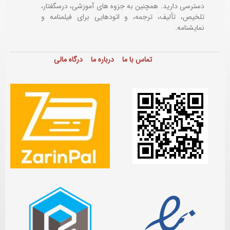
دسترسی دارید. همچنین به جزوه های آموزشی، درسگفتار،
تلخیص، تألیف، ترجمه، و اتودهایی برای
فیلمنامه و
نمایشنامه.
تماس با ما
درباره ما
درگاه مالی