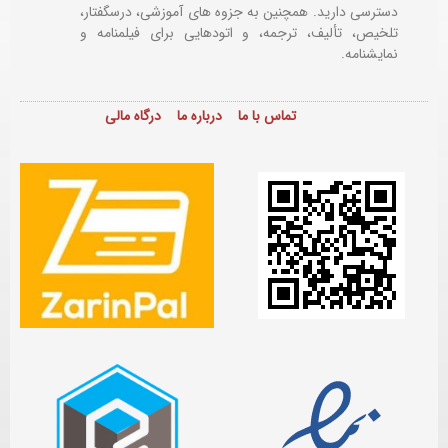
دسترسی دارید. همچنین به جزوه های آموزشی، درسگفتار،
تلخیص، تألیف، ترجمه، و اتودهایی برای
فیلمنامه و
نمایشنامه.
تماس با ما
درباره ما
درگاه مالی