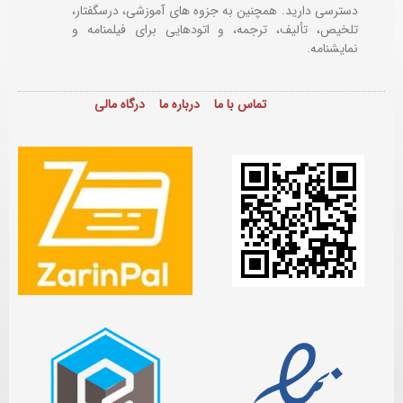
دسترسی دارید. همچنین به جزوه های آموزشی، درسگفتار،
تلخیص، تألیف، ترجمه، و اتودهایی برای
فیلمنامه و
نمایشنامه.
تماس با ما
درباره ما
درگاه مالی