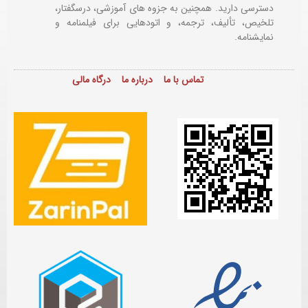
دسترسی دارید. همچنین به جزوه های آموزشی، درسگفتار،
تلخیص، تألیف، ترجمه، و اتودهایی برای
فیلمنامه و
نمایشنامه.
تماس با ما
درباره ما
درگاه مالی