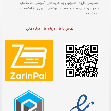
دسترسی دارید. همچنین به جزوه های آموزشی، درسگفتار،
تلخیص، تألیف، ترجمه، و اتودهایی برای
فیلمنامه و
نمایشنامه.
تماس با ما
درباره ما
درگاه مالی