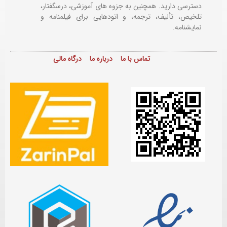
دسترسی دارید. همچنین به جزوه های آموزشی، درسگفتار،
تلخیص، تألیف، ترجمه، و اتودهایی برای
فیلمنامه و
نمایشنامه.
تماس با ما
درباره ما
درگاه مالی