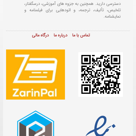
دسترسی دارید. همچنین به جزوه های آموزشی، درسگفتار،
تلخیص، تألیف، ترجمه، و اتودهایی برای
فیلمنامه و
نمایشنامه.
تماس با ما
درباره ما
درگاه مالی