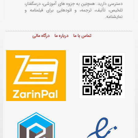
دسترسی دارید. همچنین به جزوه های آموزشی، درسگفتار،
تلخیص، تألیف، ترجمه، و اتودهایی برای
فیلمنامه و
نمایشنامه.
تماس با ما
درباره ما
درگاه مالی