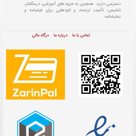
دسترسی دارید. همچنین به جزوه های آموزشی، درسگفتار،
تلخیص، تألیف، ترجمه، و اتودهایی برای
فیلمنامه و
نمایشنامه.
تماس با ما
درباره ما
درگاه مالی