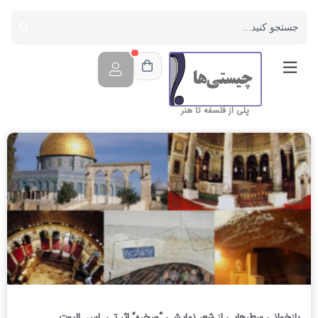
پلی از فلسفه تا هنر
بازخوانی سطرهایی از شعرِ نمایشیِ “صخره” اثر تی. اس. الیوت