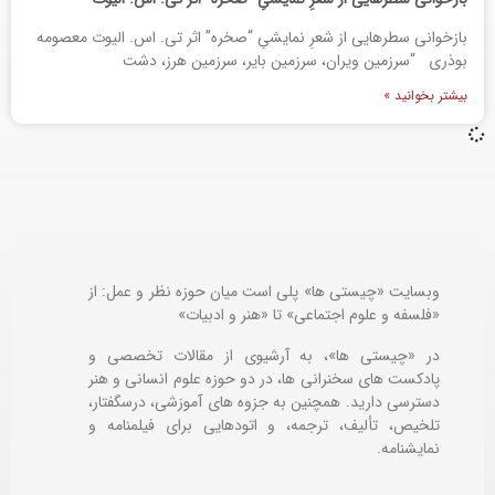
بازخوانی سطرهایی از شعرِ نمایشیِ “صخره” اثر تی. اس. الیوت معصومه
بوذری “سرزمین ویران، سرزمین بایر، سرزمین هرز، دشت
بیشتر بخوانید »
وبسایت «چیستی ها» پلی است میان حوزه نظر و عمل: از
«فلسفه و علوم اجتماعی» تا «هنر و ادبیات»
در «چیستی ها»، به آرشیوی از مقالات تخصصی و
پادکست های سخنرانی ها، در دو حوزه علوم انسانی و هنر
دسترسی دارید. همچنین به جزوه های آموزشی، درسگفتار،
تلخیص، تألیف، ترجمه، و اتودهایی برای
فیلمنامه و
نمایشنامه.