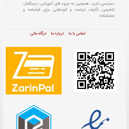
دسترسی دارید. همچنین به جزوه های آموزشی، درسگفتار،
تلخیص، تألیف، ترجمه، و اتودهایی برای
فیلمنامه و
نمایشنامه.
تماس با ما
درباره ما
درگاه مالی