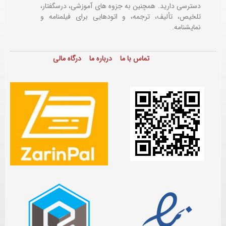
دسترسی دارید. همچنین به جزوه های آموزشی، درسگفتار،
تلخیص، تألیف، ترجمه، و اتودهایی برای
فیلمنامه و
نمایشنامه.
تماس با ما
درباره ما
درگاه مالی