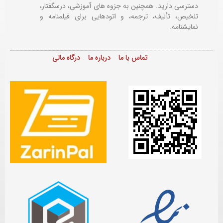
دسترسی دارید. همچنین به جزوه های آموزشی، درسگفتار،
تلخیص، تألیف، ترجمه، و اتودهایی برای
فیلمنامه و
نمایشنامه.
تماس با ما
درباره ما
درگاه مالی