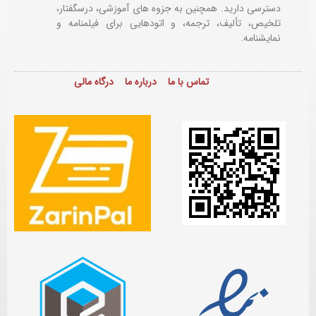
دسترسی دارید. همچنین به جزوه های آموزشی، درسگفتار،
تلخیص، تألیف، ترجمه، و اتودهایی برای
فیلمنامه و
نمایشنامه.
تماس با ما
درباره ما
درگاه مالی